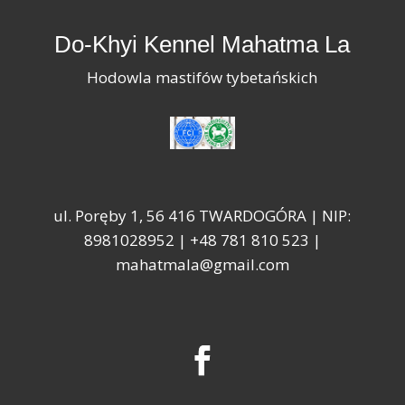
Do-Khyi Kennel Mahatma La
Hodowla mastifów tybetańskich
ul. Poręby 1, 56 416 TWARDOGÓRA | NIP:
8981028952 |
+48 781 810 523
|
mahatmala@gmail.com