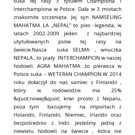
suka tej rasy z tytułem Championa i
Interchampiona w Polsce. Dała w 3 miotach
znakomite szczenięta. Jej syn NAMSELING
MAHATMA LA „NEPAL” to pies -legenda, w
latach 2002-2009 jeden z najbardziej
utytułowanych psów tej rasy na
świecie.Nasza suka SELMA , wnuczka
NEPALA , to piaty INTERCHAMPION w naszej
hodowli. AGRA MAHATMA ,to pierwsza w
Polsce suka – WETERAN CHAMPION.W 2014
roku dołaczył do nas samiec z Finlandii ,
który w rodowodzie ma 25%
&quot;nowej&quot; krwi prosto z Nepalu,
poza tym bazujemy na importach z
Holandii, Finlandii, Niemiec, Irlandii oraz
bezpośrednio z Indii. Jesteśmy jedną z
niewielu hodowli na świecie , która nie