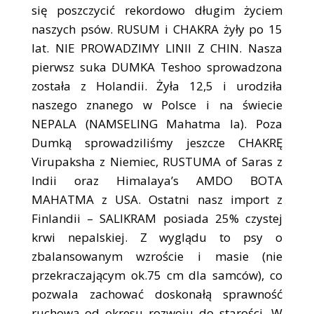
się poszczycić rekordowo długim życiem
naszych psów. RUSUM i CHAKRA żyły po 15
lat. NIE PROWADZIMY LINII Z CHIN. Nasza
pierwsz suka DUMKA Teshoo sprowadzona
została z Holandii. Żyła 12,5 i urodziła
naszego znanego w Polsce i na świecie
NEPALA (NAMSELING Mahatma la). Poza
Dumką sprowadziliśmy jeszcze CHAKRĘ
Virupaksha z Niemiec, RUSTUMA of Saras z
Indii oraz Himalaya’s AMDO BOTA
MAHATMA z USA. Ostatni nasz import z
Finlandii – SALIKRAM posiada 25% czystej
krwi nepalskiej. Z wyglądu to psy o
zbalansowanym wzroście i masie (nie
przekraczającym ok.75 cm dla samców), co
pozwala zachować doskonałą sprawność
ruchową od okresu rozwoju do starości. W