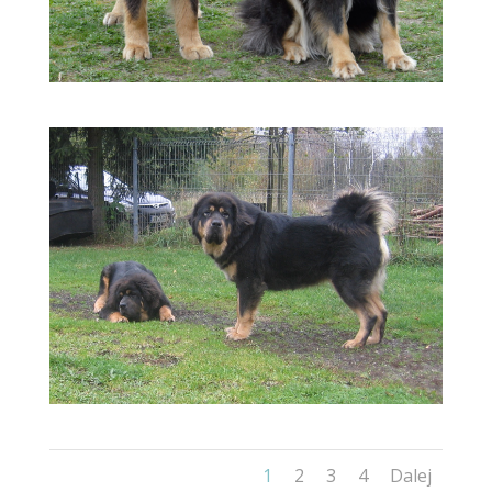
1
2
3
4
Dalej