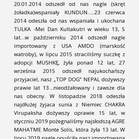
20.01.2014 odszedł od nas nagle (skręt
żoładka)wspaniały KUNDUN…..23 czerwca
2014 odeszła od nas wspaniała i ukochana
TULKA -Mei Dan Kultakutri w wieku 13, 5
lat…w październiku 2014 odszedł nagle
importowany z USA AMDO (marskość
watroby), w lipcu 2015 straciliśmy suczkę z
adopcji MUSHKĘ, żyła ponad 12 lat, 27
września 2015 odszedł najukochańszy
przyjaciel, nasz „TOP DOG” NEPAL dożywszy
prawie lat 13…nieodżałowany i zawsze dla
nas obecny. W listopadzie 2018 odeszła
najdłużej żyjaca sunia z Niemiec CHAKRA
Virupaksha dożywszy oprawie 15 lat, w
styczniu 2019 pożegnaliśmy najsłodszą AGRE
MAHATME Monte Solis, która żyła 13 lat. W
lipcu 2019 nagle opuściła nasz importowana